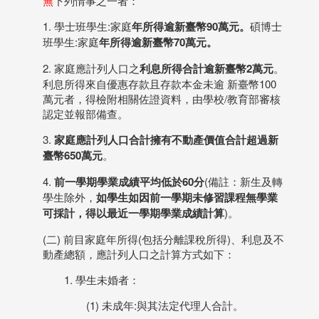
無
下列情事之一者：
1. 學士班學生:家庭
年所得逾新臺幣90萬元。
碩博士
班學生:家庭
年所得逾新臺幣70萬元。
2. 家庭應計列人口之
利息所得合計逾新臺幣2萬元
。
利息所得來自優惠存款且存款本金未逾 新臺幣100
萬元者，得檢附相關佐證資料，由學校/教育部審核
認定並報部備查。
3.
家庭應計列人口合計擁有不動產價值合計超過新
臺幣650萬元
。
4.
前一學期學業成績平均低於60分
(備註：新生及轉
學生除外，
如學生如因前一學期未修習課程無學業
可採計，得以最近一學期學業成績計算
)。
(二) 前目家庭年所得(包括分離課稅所得)、利息及不
動產總額，應計列人口之計算方式如下：
1. 學生未婚者：
(1) 未成年:與其法定代理人合計。