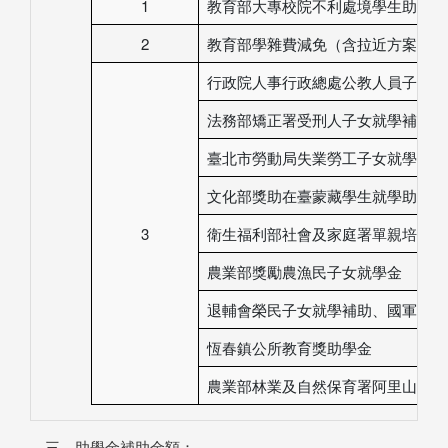
1
教育部大專校院不利處境學生助學計
2
教育部學雜費減免（含拉近方案）
行政院人事行政總處公教人員子女教
法務部矯正署受刑人子女就學補助
臺北市勞動局失業勞工子女就學費用
文化部獎助在臺蒙藏學生就學助學金
3
衛生福利部社會及家庭署單親培力計
農業部獎勵農漁民子女就學金
退輔會榮民子女就學補助、國軍退除
恆春鎮公所教育獎助學金
農業部林業及自然保育署阿里山林業
三、助學金補助金額：