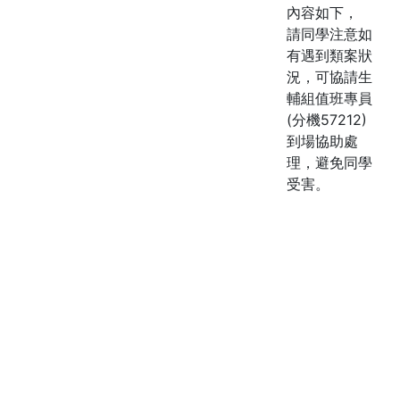
內容如下，
請同學注意如
有遇到類案狀
況，可協請生
輔組值班專員
(分機57212)
到場協助處
理，避免同學
受害。