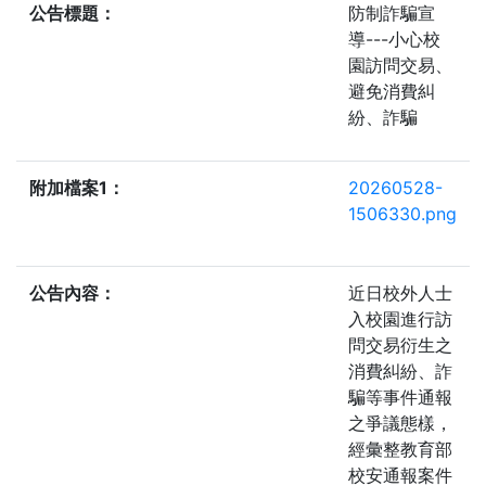
公告標題：
防制詐騙宣
導---小心校
園訪問交易、
避免消費糾
紛、詐騙
附加檔案1：
20260528-
1506330.png
公告內容：
近日校外人士
入校園進行訪
問交易衍生之
消費糾紛、詐
騙等事件通報
之爭議態樣，
經彙整教育部
校安通報案件