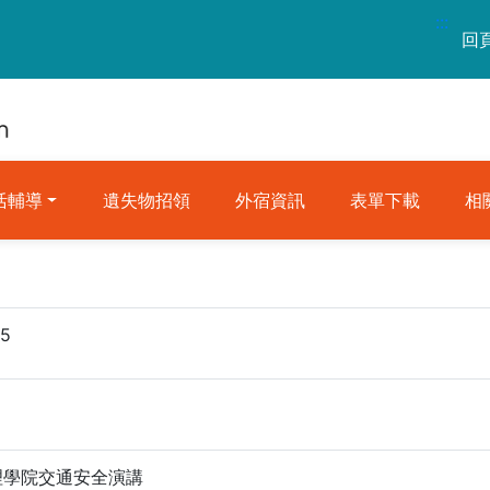
:::
回
活輔導
遺失物招領
外宿資訊
表單下載
相
15
.12理學院交通安全演講