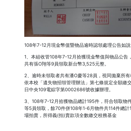
108年7-12月現金幣值暨物品逾時認領處理公告如說
1、本組收管108年7-12月拾獲現金幣值與物品公告，
共有張O翔等9員領取新台幣3,525元整。
2、逾時未領取者共有潘O慶等28員，視同拋棄所有權計
依本校「遺失物招領管理辦法」第七條規定全額繳交校
日中央109電綜字第0002686號收據辦理。
3、108年7-12月拾獲物品總計195件，符合領取
等5員領取，餘70件併108年1-6月物件共114件
場拍賣，所得義(拍)賣款項全數繳交校務基金