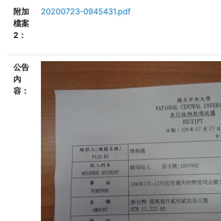
附加
20200723-0945431.pdf
檔案
2：
公告
內
容：