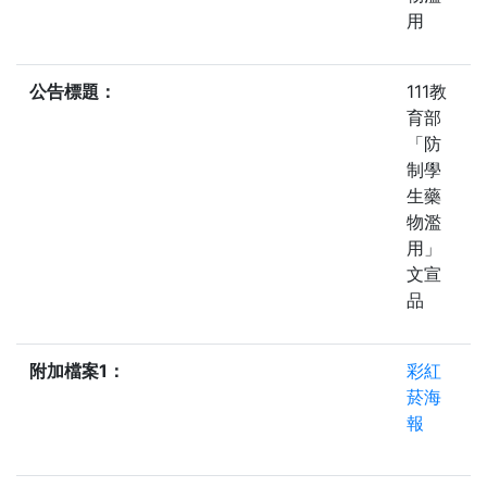
用
公告標題：
111教
育部
「防
制學
生藥
物濫
用」
文宣
品
附加檔案1：
彩紅
菸海
報