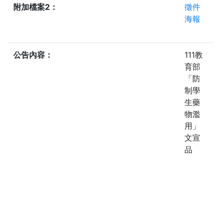
附加檔案2：
徵件
海報
公告內容：
111教
育部
「防
制學
生藥
物濫
用」
文宣
品