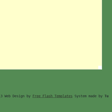
13 Web Design by 
Free Flash Templates
 System made by 
Tu　