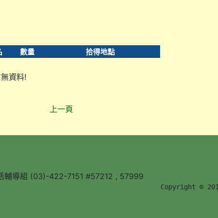
名
數量
拾得地點
無資料!
上一頁
組 (03)-422-7151 #57212 , 57999
        Copyright © 20