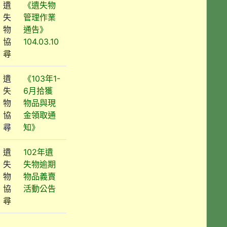
遺
《遺失物
失
管理作業
物
通告》
協
104.03.10
尋
遺
《103年1-
失
6月拾獲
物
物品與現
協
金領取通
尋
知》
遺
102年遺
失
失物逾期
物
物品義賣
協
活動公告
尋