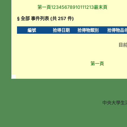
第一頁
1
2
3
4
5
6
7
8
9
10
11
12
13
最末頁
§ 全部 事件列表 (共 257 件)
編號
拾得日期
拾得物類別
拾得物品
目前
第一頁
中央大學生活輔導