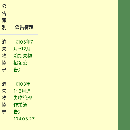
公
告
類
別
公告標題
遺
《103年7
失
月~12月
物
逾期失物
協
招領公
尋
告》
遺
《103年
失
1~6月遺
物
失物管理
協
作業通
尋
告》
104.03.27