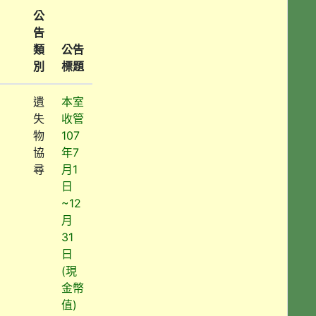
公
告
類
公告
別
標題
遺
本室
失
收管
物
107
協
年7
尋
月1
日
~12
月
31
日
(現
金幣
值)