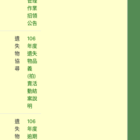
管理
作業
招領
公告
遺
106
失
年度
物
遺失
協
物品
尋
義
(拍)
賣活
動結
案說
明
遺
106
失
年度
物
逾期