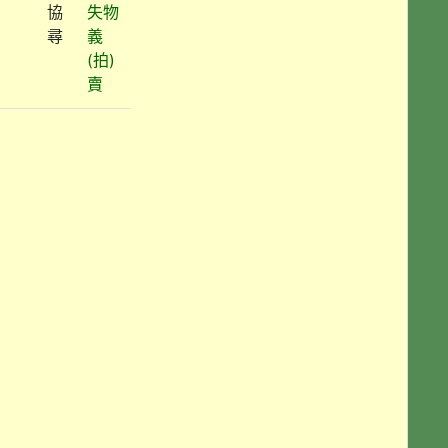
協
失物
尋
義
(拍)
賣