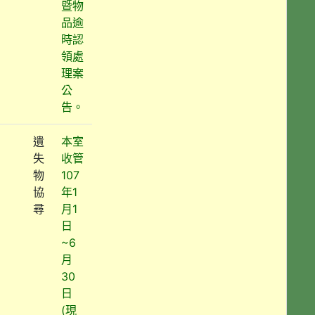
暨物
品逾
時認
領處
理案
公
告。
遺
本室
失
收管
物
107
協
年1
尋
月1
日
~6
月
30
日
(現