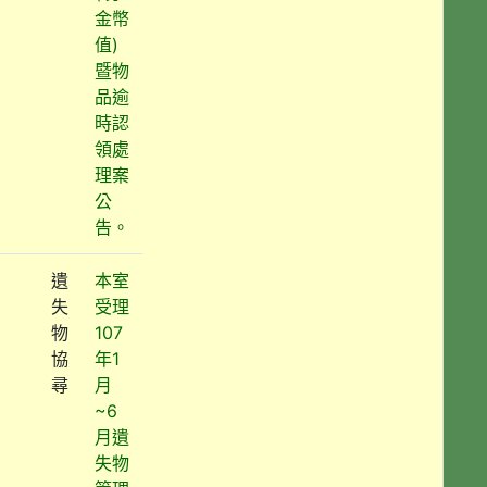
金幣
值)
暨物
品逾
時認
領處
理案
公
告。
遺
本室
失
受理
物
107
協
年1
尋
月
~6
月遺
失物