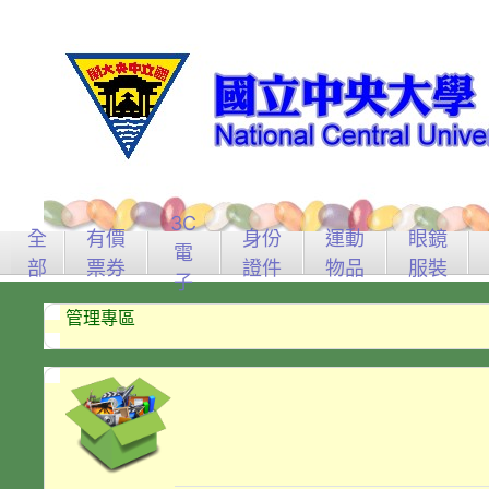
3C
全
有價
身份
運動
眼鏡
電
部
票券
證件
物品
服裝
子
管理專區