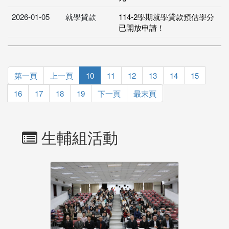
2026-01-05
就學貸款
114-2學期就學貸款預估學分
已開放申請！
第一頁
上一頁
10
11
12
13
14
15
16
17
18
19
下一頁
最末頁
生輔組活動