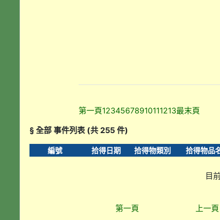
第一頁
1
2
3
4
5
6
7
8
9
10
11
12
13
最末頁
§ 全部 事件列表 (共 255 件)
編號
拾得日期
拾得物類別
拾得物品
目前
第一頁
上一頁