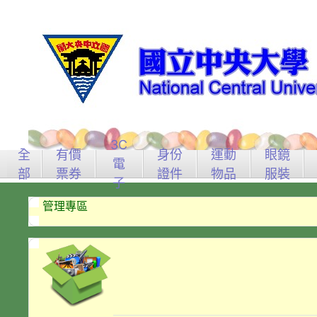
3C
全
有價
身份
運動
眼鏡
電
部
票券
證件
物品
服裝
子
管理專區