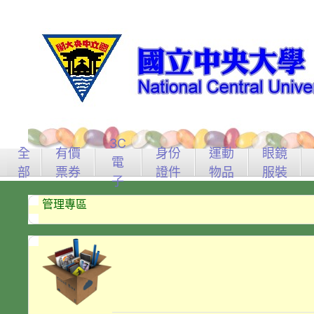
3C
全
有價
身份
運動
眼鏡
電
部
票券
證件
物品
服裝
子
管理專區