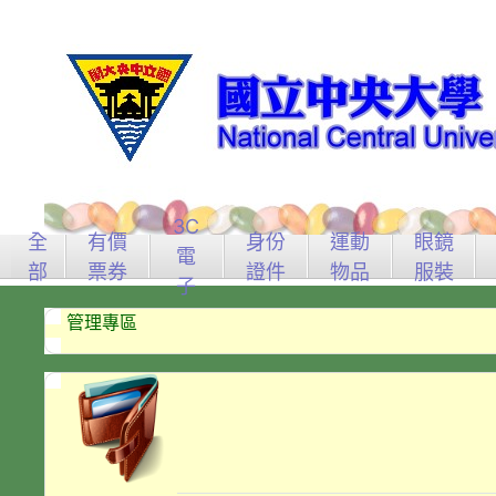
3C
全
有價
身份
運動
眼鏡
電
部
票券
證件
物品
服裝
子
管理專區