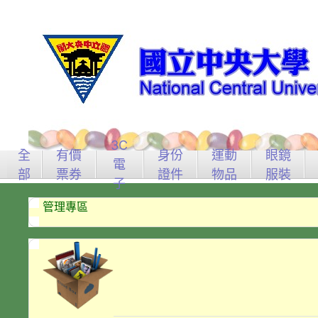
3C
全
有價
身份
運動
眼鏡
電
部
票券
證件
物品
服裝
子
管理專區