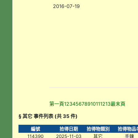
2016-07-19
第一頁
1
2
3
4
5
6
7
8
9
10
11
12
13
最末頁
§ 其它 事件列表 (共 35 件)
編號
拾得日期
拾得物類別
拾得物品
114390
2025-11-03
其它
手鍊