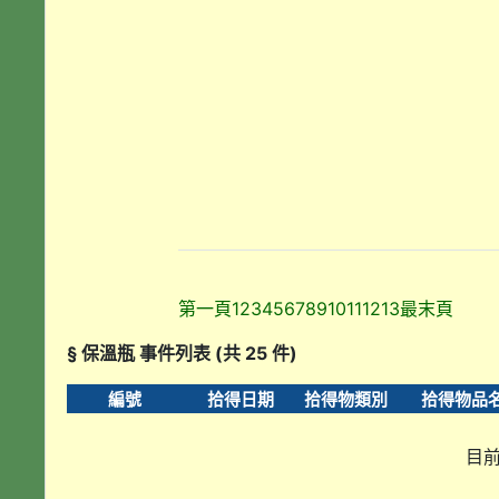
第一頁
1
2
3
4
5
6
7
8
9
10
11
12
13
最末頁
§ 保溫瓶 事件列表 (共 25 件)
編號
拾得日期
拾得物類別
拾得物品
目前