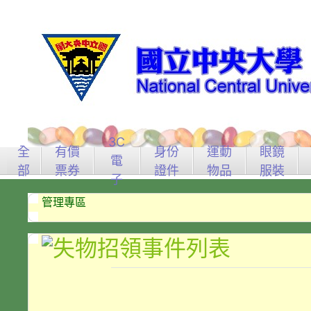
3C
全
有價
身份
運動
眼鏡
電
部
票券
證件
物品
服裝
子
管理專區