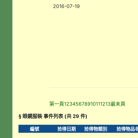
2016-07-19
第一頁
1
2
3
4
5
6
7
8
9
10
11
12
13
最末頁
§ 眼鏡服裝 事件列表 (共 29 件)
編號
拾得日期
拾得物類別
拾得物品