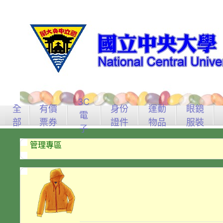
3C
全
有價
身份
運動
眼鏡
電
部
票券
證件
物品
服裝
子
管理專區