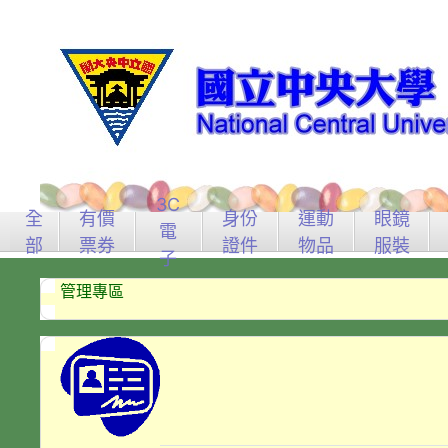
3C
全
有價
身份
運動
眼鏡
電
部
票券
證件
物品
服裝
子
管理專區