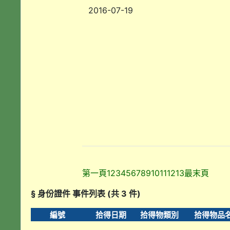
2016-07-19
第一頁
1
2
3
4
5
6
7
8
9
10
11
12
13
最末頁
§ 身份證件 事件列表 (共 3 件)
編號
拾得日期
拾得物類別
拾得物品