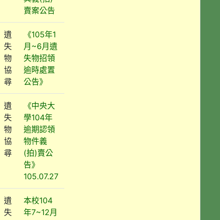
賣案公告
遺
《105年1
失
月~6月遺
物
失物招領
協
逾時處置
尋
公告》
遺
《中央大
失
學104年
物
逾期認領
協
物件義
尋
(拍)賣公
告》
105.07.27
遺
本校104
失
年7~12月