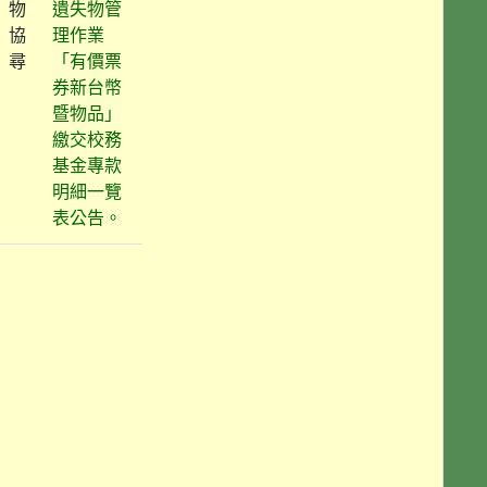
物
遺失物管
協
理作業
尋
「有價票
券新台幣
暨物品」
繳交校務
基金專款
明細一覽
表公告。