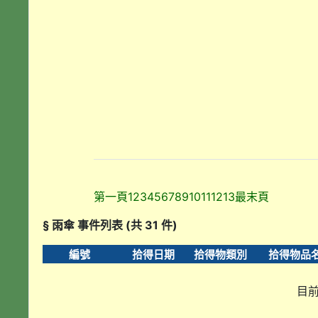
第一頁
1
2
3
4
5
6
7
8
9
10
11
12
13
最末頁
§ 雨傘 事件列表 (共 31 件)
編號
拾得日期
拾得物類別
拾得物品
目前