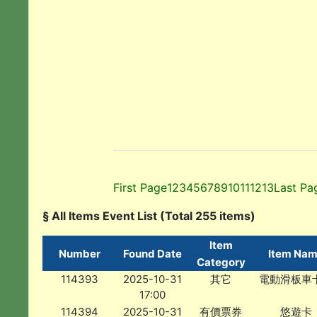
First Page
1
2
3
4
5
6
7
8
9
10
11
12
13
Last Pa
§ All Items Event List (Total 255 items)
Item
Number
Found Date
Item Na
Category
114393
2025-10-31
其它
電動滑板車
17:00
114394
2025-10-31
有價票券
悠遊卡