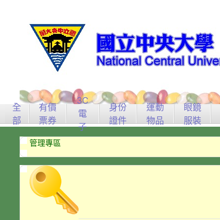
3C
全
有價
身份
運動
眼鏡
電
部
票券
證件
物品
服裝
子
管理專區