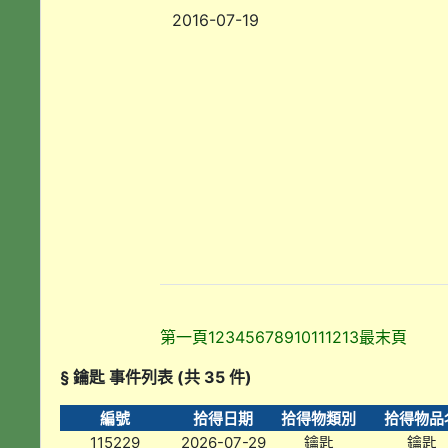
2016-07-19
第一頁
1
2
3
4
5
6
7
8
9
10
11
12
13
最末頁
§ 鑰匙 事件列表 (共 35 件)
編號
拾得日期
拾得物類別
拾得物品
115229
2026-07-29
鑰匙
鑰匙