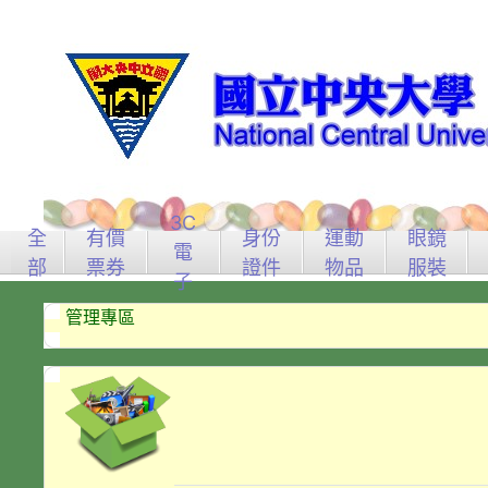
3C
全
有價
身份
運動
眼鏡
電
部
票券
證件
物品
服裝
子
管理專區