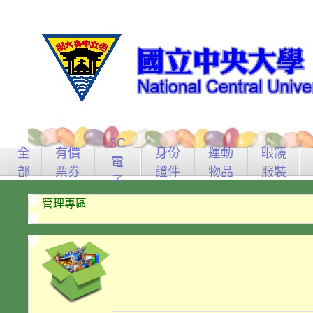
3C
全
有價
身份
運動
眼鏡
電
部
票券
證件
物品
服裝
子
管理專區