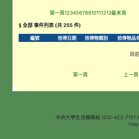
第一頁
1
2
3
4
5
6
7
8
9
10
11
12
13
最末頁
§ 全部 事件列表 (共 255 件)
編號
拾得日期
拾得物類別
拾得物品
目前
第一頁
上一頁
中央大學生活輔導組 (03)-422-7151 #5
        Copy