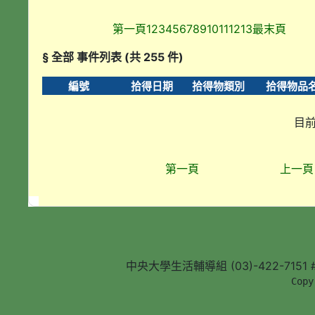
第一頁
1
2
3
4
5
6
7
8
9
10
11
12
13
最末頁
§ 全部 事件列表 (共 255 件)
編號
拾得日期
拾得物類別
拾得物品
目前
第一頁
上一頁
中央大學生活輔導組 (03)-422-7151 #5
        Copy