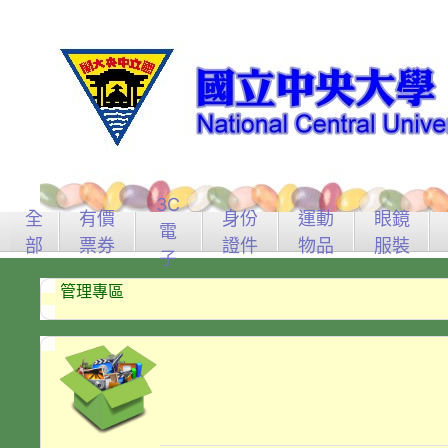
3C
全
有價
身份
運動
眼鏡
電
部
票券
證件
物品
服裝
子
管理專區