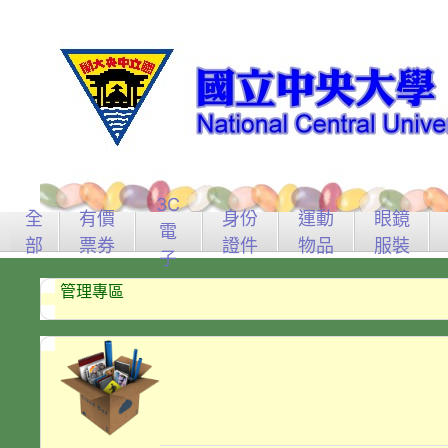
3C
全
有價
身份
運動
眼鏡
電
部
票券
證件
物品
服裝
子
管理專區