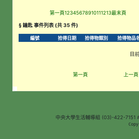
第一頁
1
2
3
4
5
6
7
8
9
10
11
12
13
最末頁
§ 鑰匙 事件列表 (共 35 件)
編號
拾得日期
拾得物類別
拾得物品
目前
第一頁
上一頁
中央大學生活輔導組 (03)-422-7151 #5
        Copy