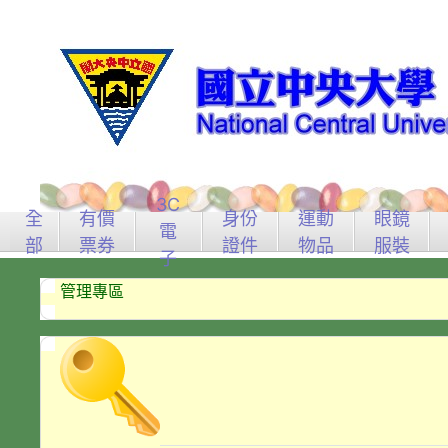
3C
全
有價
身份
運動
眼鏡
電
部
票券
證件
物品
服裝
子
管理專區