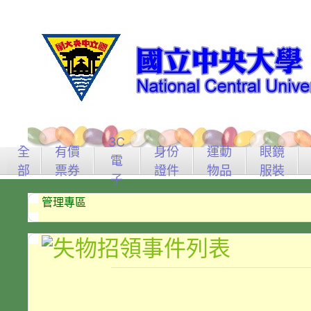
3C
全
有價
身份
運動
眼鏡
電
部
票券
證件
物品
服裝
子
管理專區