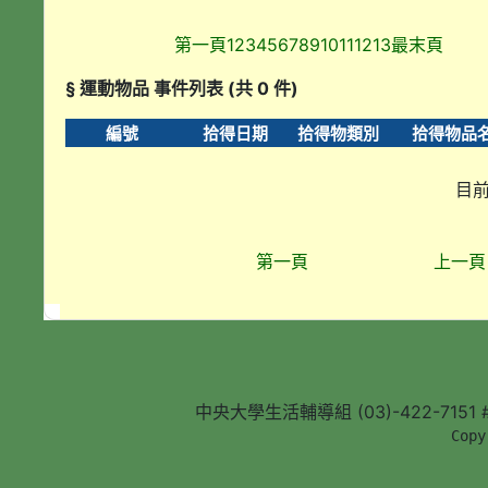
第一頁
1
2
3
4
5
6
7
8
9
10
11
12
13
最末頁
§ 運動物品 事件列表 (共 0 件)
編號
拾得日期
拾得物類別
拾得物品
目前
第一頁
上一頁
中央大學生活輔導組 (03)-422-7151 #5
        Copy