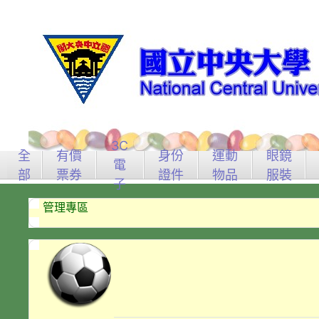
3C
全
有價
身份
運動
眼鏡
電
部
票券
證件
物品
服裝
子
管理專區