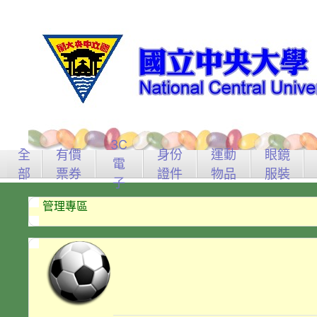
3C
全
有價
身份
運動
眼鏡
電
部
票券
證件
物品
服裝
子
管理專區