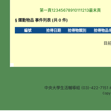
第一頁
1
2
3
4
5
6
7
8
9
10
11
12
13
最末頁
§ 運動物品 事件列表 (共 0 件)
編號
拾得日期
拾得物類別
拾得物品
目前
中央大學生活輔導組 (03)-422-7151 #5
        Copy