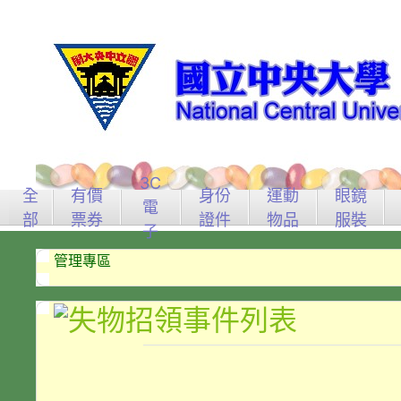
3C
全
有價
身份
運動
眼鏡
電
部
票券
證件
物品
服裝
子
管理專區