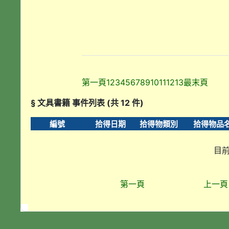
第一頁
1
2
3
4
5
6
7
8
9
10
11
12
13
最末頁
§ 文具書籍 事件列表 (共 12 件)
編號
拾得日期
拾得物類別
拾得物品
目前
第一頁
上一頁