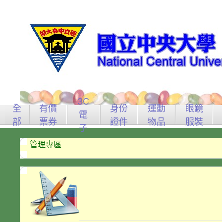
3C
全
有價
身份
運動
眼鏡
電
部
票券
證件
物品
服裝
子
管理專區