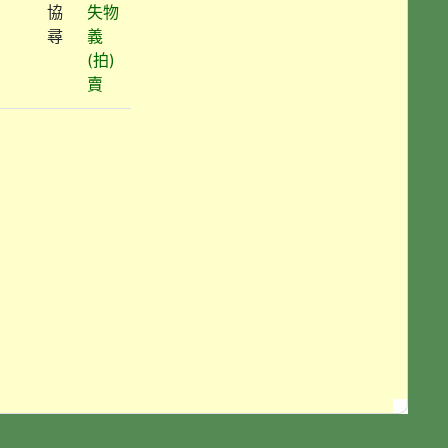
協
失物
尋
義
(拍)
賣