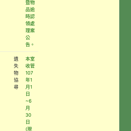
暨物
品逾
時認
領處
理案
公
告。
遺
本室
失
收管
物
107
協
年1
尋
月1
日
~6
月
30
日
(現