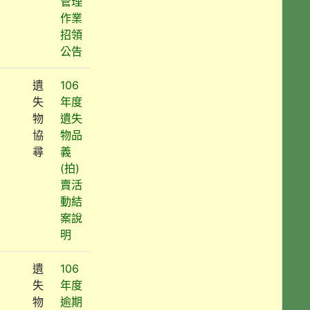
管理
作業
招領
公告
遺
106
失
年度
物
遺失
協
物品
尋
義
(拍)
賣活
動結
案說
明
遺
106
失
年度
物
逾期