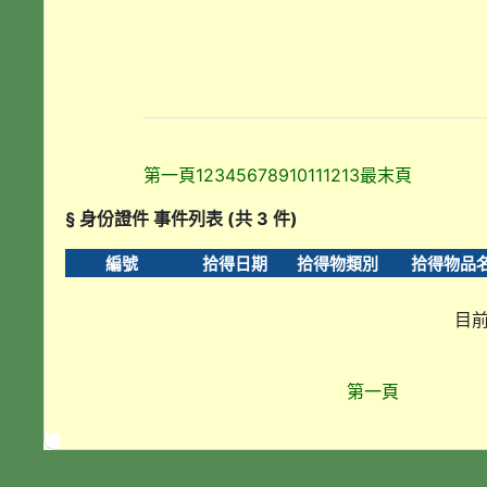
第一頁
1
2
3
4
5
6
7
8
9
10
11
12
13
最末頁
§ 身份證件 事件列表 (共 3 件)
編號
拾得日期
拾得物類別
拾得物品
目前
第一頁