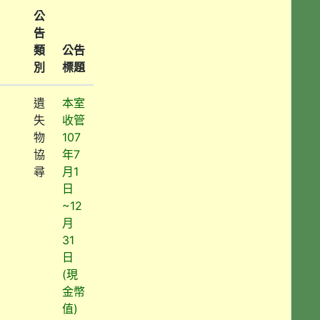
公
告
類
公告
別
標題
遺
本室
失
收管
物
107
協
年7
尋
月1
日
~12
月
31
日
(現
金幣
值)