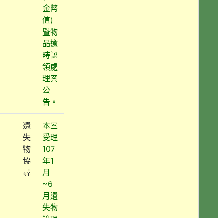
金幣
值)
暨物
品逾
時認
領處
理案
公
告。
遺
本室
失
受理
物
107
協
年1
尋
月
~6
月遺
失物