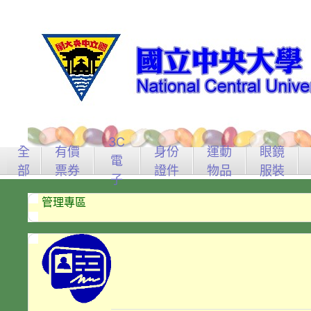
3C
全
有價
身份
運動
眼鏡
電
部
票券
證件
物品
服裝
子
管理專區