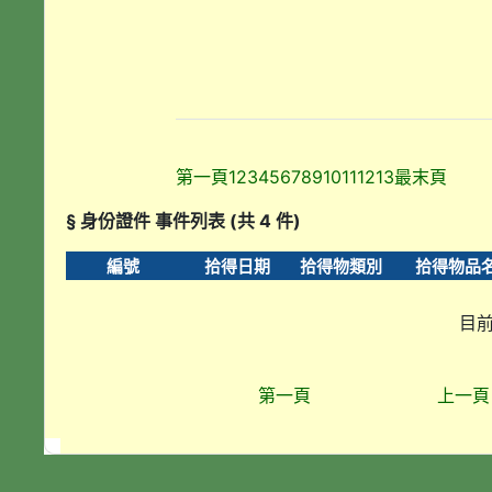
第一頁
1
2
3
4
5
6
7
8
9
10
11
12
13
最末頁
§ 身份證件 事件列表 (共 4 件)
編號
拾得日期
拾得物類別
拾得物品
目前
第一頁
上一頁