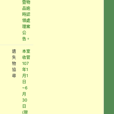
暨物
品逾
時認
領處
理案
公
告。
遺
本室
失
收管
物
107
協
年1
尋
月1
日
~6
月
30
日
(現