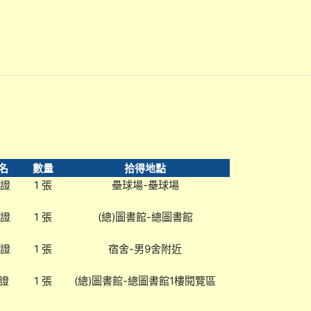
名
數量
拾得地點
生證
1 張
壘球場-壘球場
生證
1 張
(總)圖書館-總圖書館
生證
1 張
宿舍-男9舍附近
證
1 張
(總)圖書館-總圖書館1樓閱覽區