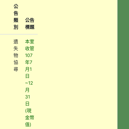
公
告
類
公告
別
標題
遺
本室
失
收管
物
107
協
年7
尋
月1
日
~12
月
31
日
(現
金幣
值)