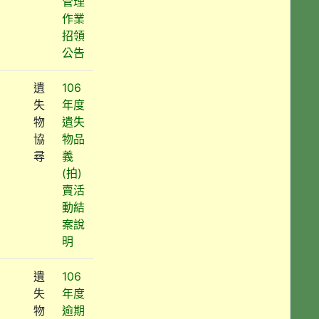
管理
作業
招領
公告
遺
106
失
年度
物
遺失
協
物品
尋
義
(拍)
賣活
動結
案說
明
遺
106
失
年度
物
逾期