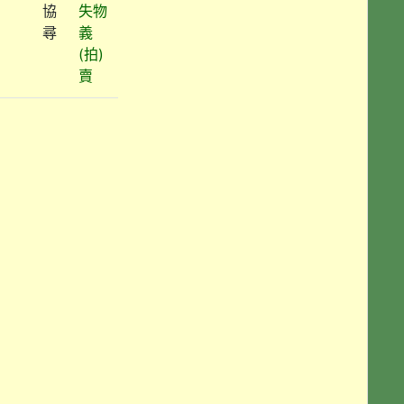
協
失物
尋
義
(拍)
賣