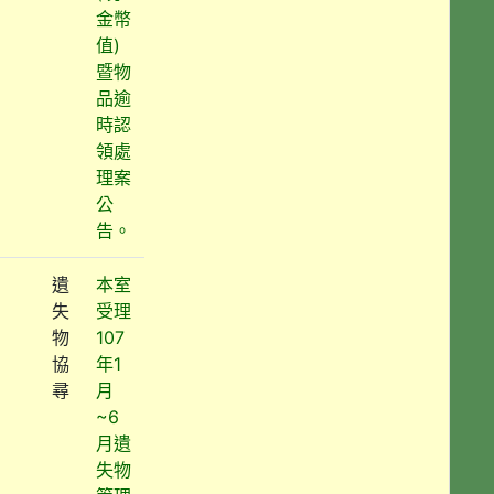
金幣
值)
暨物
品逾
時認
領處
理案
公
告。
遺
本室
失
受理
物
107
協
年1
尋
月
~6
月遺
失物