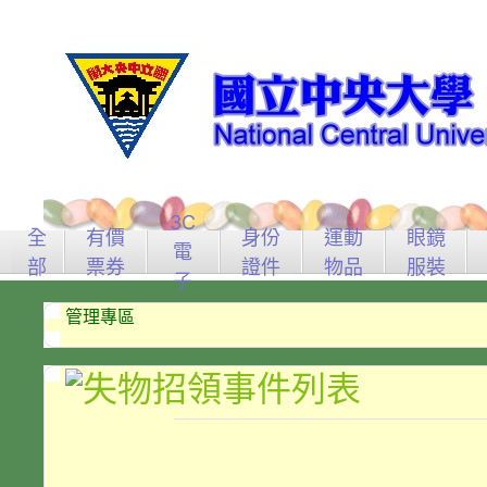
3C
全
有價
身份
運動
眼鏡
電
部
票券
證件
物品
服裝
子
管理專區