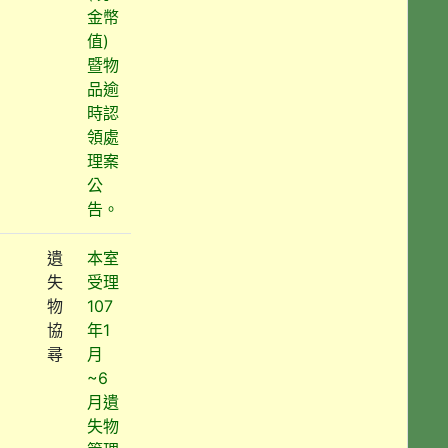
金幣
值)
暨物
品逾
時認
領處
理案
公
告。
遺
本室
失
受理
物
107
協
年1
尋
月
~6
月遺
失物