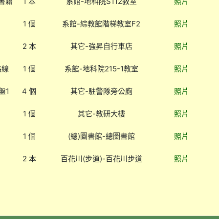
書籍
1 本
系館-地科院S112教室
照片
1 個
系館-綜教館階梯教室F2
照片
2 本
其它-強昇自行車店
照片
路線
1 個
系館-地科院215-1教室
照片
盤1
4 個
其它-駐警隊旁公廁
照片
1 個
其它-教研大樓
照片
1 個
(總)圖書館-總圖書館
照片
2 本
百花川(步道)-百花川步道
照片