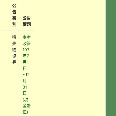
公
告
類
公告
別
標題
遺
本室
失
收管
物
107
協
年7
尋
月1
日
~12
月
31
日
(現
金幣
值)