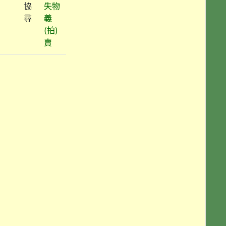
協
失物
尋
義
(拍)
賣