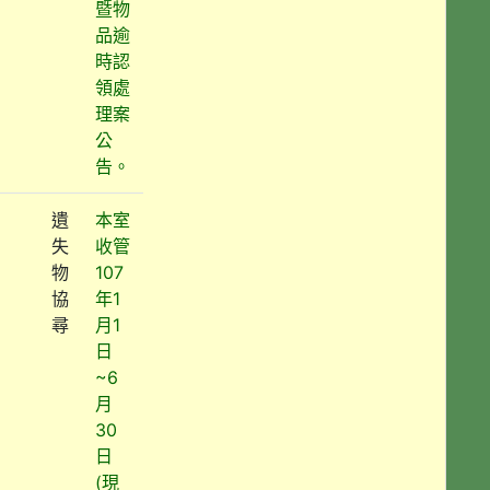
暨物
品逾
時認
領處
理案
公
告。
遺
本室
失
收管
物
107
協
年1
尋
月1
日
~6
月
30
日
(現