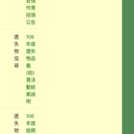
管理
作業
招領
公告
遺
106
失
年度
物
遺失
協
物品
尋
義
(拍)
賣活
動結
案說
明
遺
106
失
年度
物
逾期