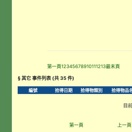
第一頁
1
2
3
4
5
6
7
8
9
10
11
12
13
最末頁
§ 其它 事件列表 (共 35 件)
編號
拾得日期
拾得物類別
拾得物品
目前
第一頁
上一頁