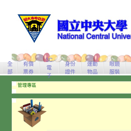
3C
全
有價
身份
運動
眼鏡
電
部
票券
證件
物品
服裝
子
管理專區