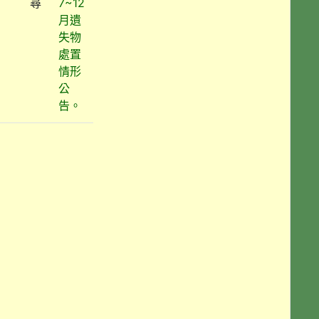
尋
7~12
月遺
失物
處置
情形
公
告。