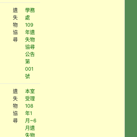
遺
學務
失
處
物
109
協
年遺
尋
失物
協尋
公告
第
001
號
遺
本室
失
受理
物
108
協
年1
尋
月~6
月遺
失物