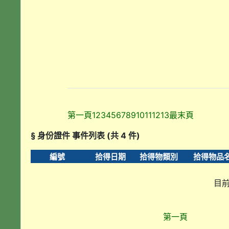
第一頁
1
2
3
4
5
6
7
8
9
10
11
12
13
最末頁
§ 身份證件 事件列表 (共 4 件)
編號
拾得日期
拾得物類別
拾得物品
目前
第一頁