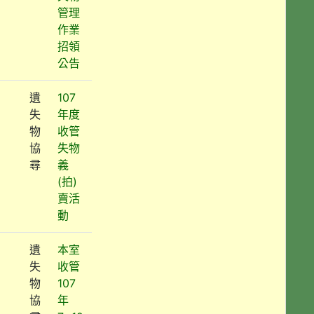
管理
作業
招領
公告
遺
107
失
年度
物
收管
協
失物
尋
義
(拍)
賣活
動
遺
本室
失
收管
物
107
協
年