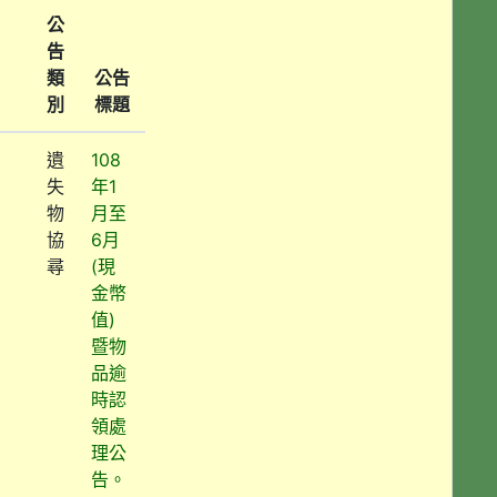
公
告
類
公告
別
標題
遺
108
失
年1
物
月至
協
6月
尋
(現
金幣
值)
暨物
品逾
時認
領處
理公
告。