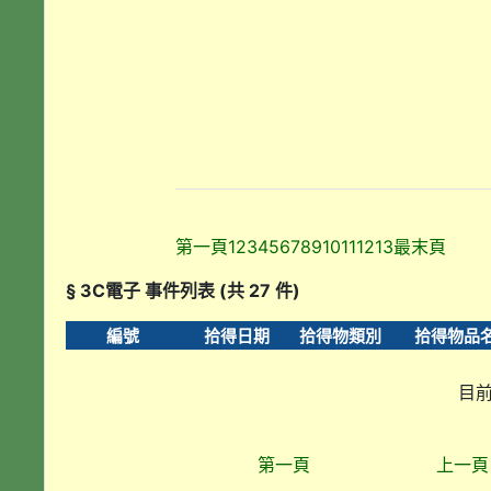
第一頁
1
2
3
4
5
6
7
8
9
10
11
12
13
最末頁
§ 3C電子 事件列表 (共 27 件)
編號
拾得日期
拾得物類別
拾得物品
目前
第一頁
上一頁