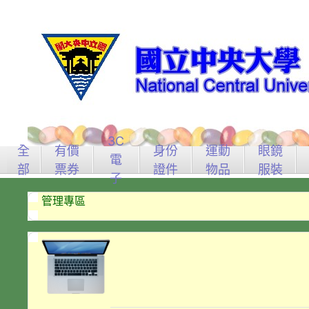
3C
全
有價
身份
運動
眼鏡
電
部
票券
證件
物品
服裝
子
管理專區