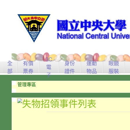
3C
全
有價
身份
運動
眼鏡
電
部
票券
證件
物品
服裝
子
管理專區