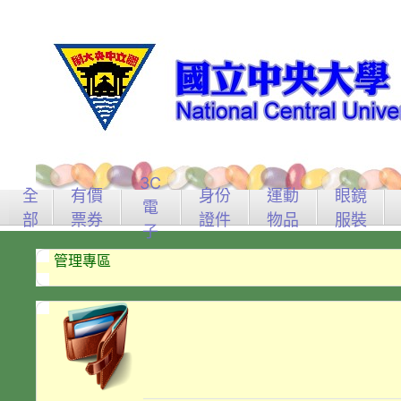
3C
全
有價
身份
運動
眼鏡
電
部
票券
證件
物品
服裝
子
管理專區