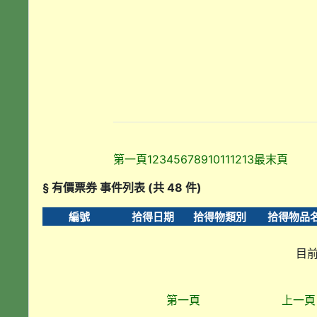
第一頁
1
2
3
4
5
6
7
8
9
10
11
12
13
最末頁
§ 有價票券 事件列表 (共 48 件)
編號
拾得日期
拾得物類別
拾得物品
目前
第一頁
上一頁