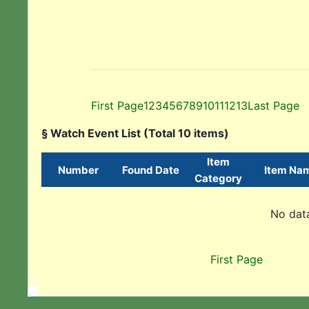
First Page
1
2
3
4
5
6
7
8
9
10
11
12
13
Last Page
§ Watch Event List (Total 10 items)
Item
Number
Found Date
Item Na
Category
No data
First Page