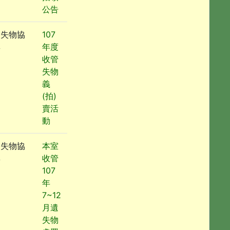
公告
遺失物協
107
尋
年度
收管
失物
義
(拍)
賣活
動
遺失物協
本室
尋
收管
107
年
7~12
月遺
失物