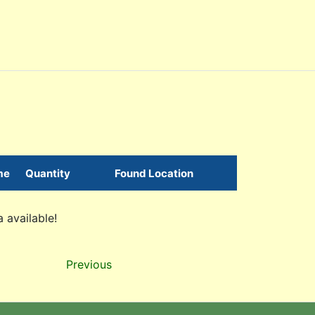
me
Quantity
Found Location
 available!
Previous