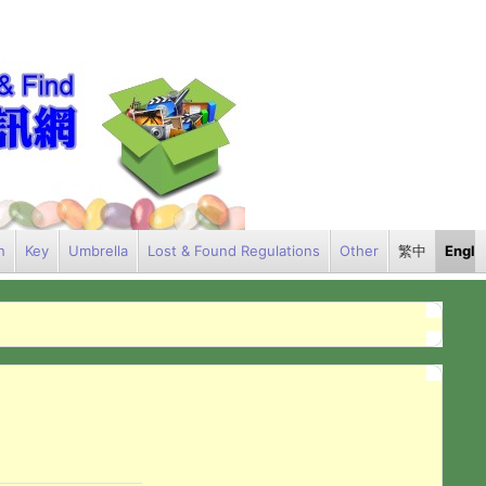
h
Key
Umbrella
Lost & Found Regulations
Other
繁中
Engli