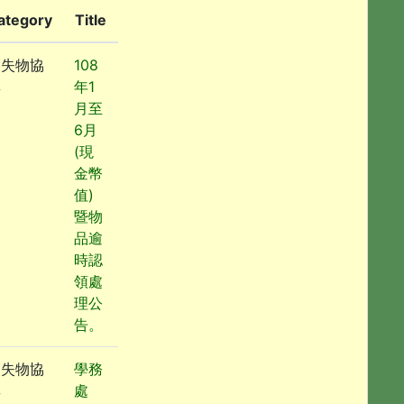
ategory
Title
遺失物協
108
尋
年1
月至
6月
(現
金幣
值)
暨物
品逾
時認
領處
理公
告。
遺失物協
學務
尋
處