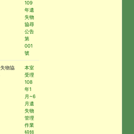
109
年遺
失物
協尋
公告
第
001
號
遺失物協
本室
尋
受理
108
年1
月~6
月遺
失物
管理
作業
招領