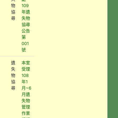
物
109
協
年遺
尋
失物
協尋
公告
第
001
號
遺
本室
失
受理
物
108
協
年1
尋
月~6
月遺
失物
管理
作業