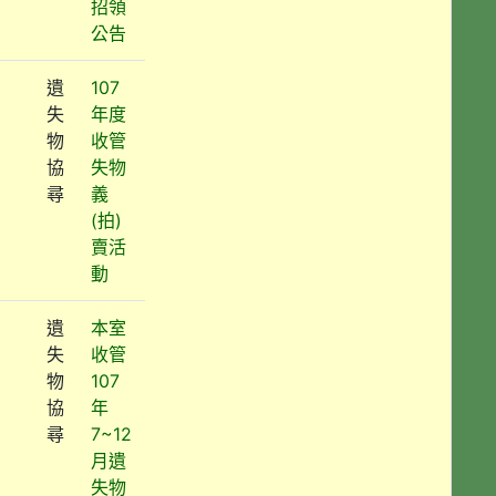
招領
公告
遺
107
失
年度
物
收管
協
失物
尋
義
(拍)
賣活
動
遺
本室
失
收管
物
107
協
年
尋
7~12
月遺
失物