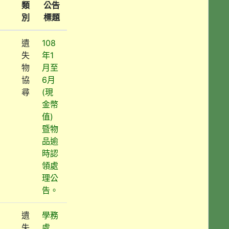
類
公告
別
標題
遺
108
失
年1
物
月至
協
6月
尋
(現
金幣
值)
暨物
品逾
時認
領處
理公
告。
遺
學務
失
處