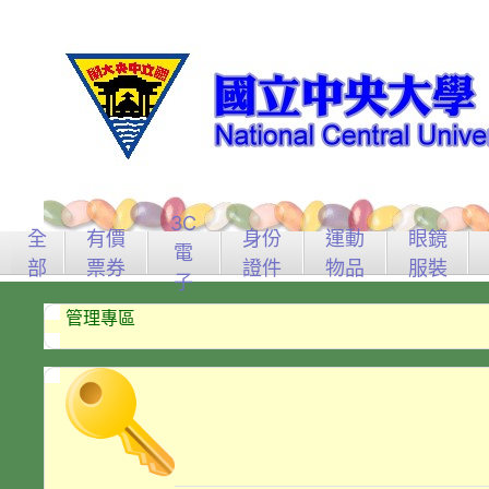
3C
全
有價
身份
運動
眼鏡
電
部
票券
證件
物品
服裝
子
管理專區