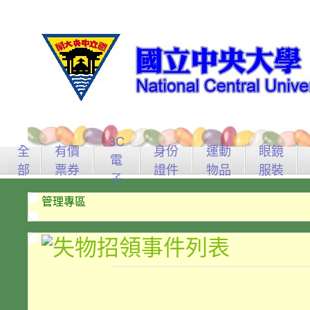
3C
全
有價
身份
運動
眼鏡
電
部
票券
證件
物品
服裝
子
管理專區