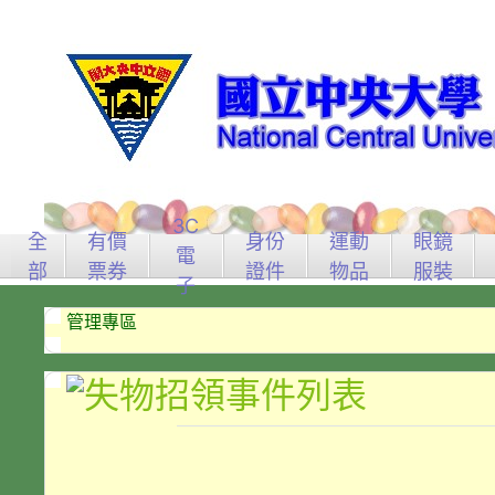
3C
全
有價
身份
運動
眼鏡
電
部
票券
證件
物品
服裝
子
管理專區