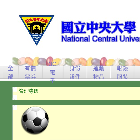
3C
全
有價
身份
運動
眼鏡
電
部
票券
證件
物品
服裝
子
管理專區