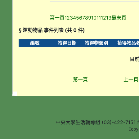
第一頁
1
2
3
4
5
6
7
8
9
10
11
12
13
最末頁
§ 運動物品 事件列表 (共 0 件)
編號
拾得日期
拾得物類別
拾得物品
目前
第一頁
上一頁
中央大學生活輔導組 (03)-422-7151 #5
        Copy