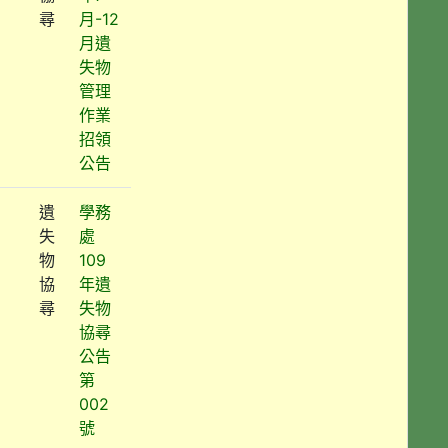
尋
月-12
月遺
失物
管理
作業
招領
公告
遺
學務
失
處
物
109
協
年遺
尋
失物
協尋
公告
第
002
號