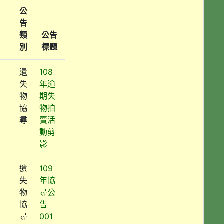
公
告
類
公告
別
標題
遺
108
失
年逾
物
期失
協
物拍
尋
賣活
動剪
影
遺
109
失
年協
物
尋公
協
告
尋
001