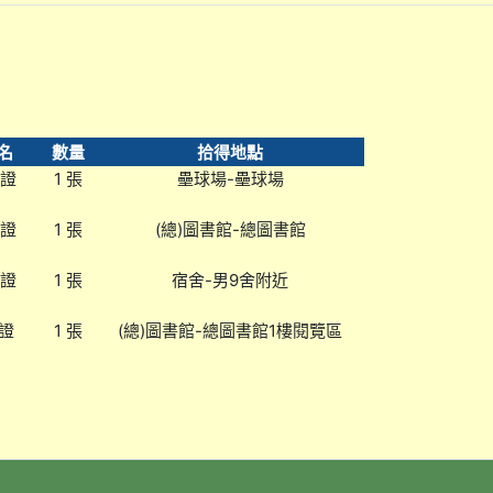
名
數量
拾得地點
生證
1 張
壘球場-壘球場
生證
1 張
(總)圖書館-總圖書館
生證
1 張
宿舍-男9舍附近
證
1 張
(總)圖書館-總圖書館1樓閱覽區