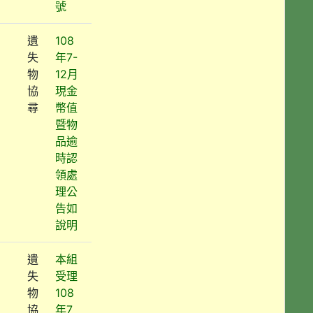
號
遺
108
失
年7-
物
12月
協
現金
尋
幣值
暨物
品逾
時認
領處
理公
告如
說明
遺
本組
失
受理
物
108
協
年7