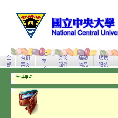
3C
全
有價
身份
運動
眼鏡
電
部
票券
證件
物品
服裝
子
管理專區