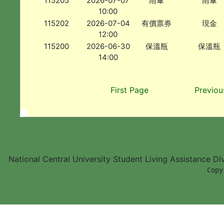
115205
2026-07-07
雨傘
雨傘
10:00
115202
2026-07-04
有價票券
現金
12:00
115200
2026-06-30
保溫瓶
保溫瓶
14:00
First Page
Previou
National Central University Student Living Assistance D
        Copy