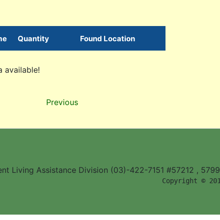
me
Quantity
Found Location
 available!
Previous
ent Living Assistance Division (03)-422-7151 #57212 , 579
        Copyright © 20