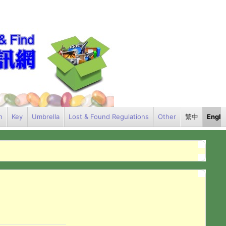
h
Key
Umbrella
Lost & Found Regulations
Other
繁中
Engli