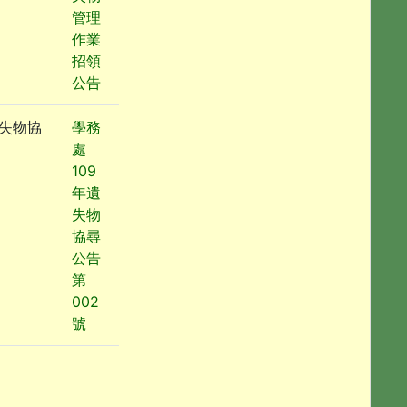
管理
作業
招領
公告
失物協
學務
處
109
年遺
失物
協尋
公告
第
002
號