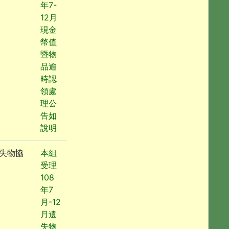
年7-
12月
現金
幣值
暨物
品逾
時認
領處
理公
告如
說明
失物協
本組
受理
108
年7
月-12
月遺
失物