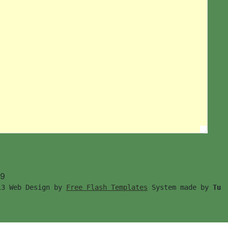
99
13 Web Design by 
Free Flash Templates
 System made by 
Tu　