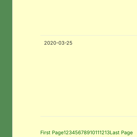
2020-03-25
First Page
1
2
3
4
5
6
7
8
9
10
11
12
13
Last Page