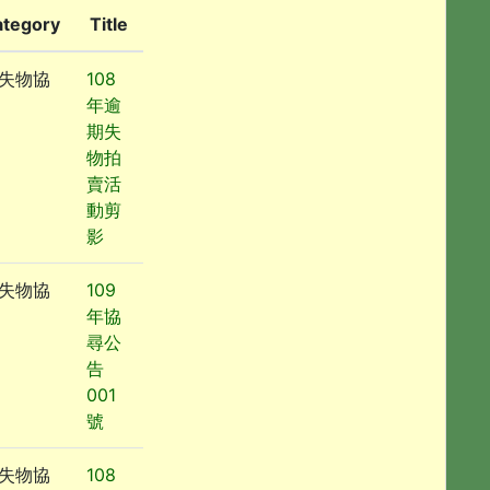
ategory
Title
失物協
108
年逾
期失
物拍
賣活
動剪
影
失物協
109
年協
尋公
告
001
號
失物協
108