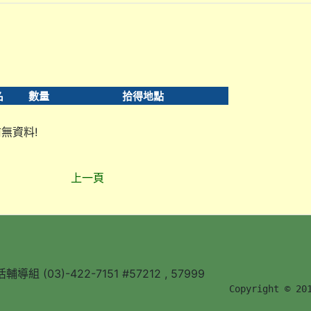
名
數量
拾得地點
無資料!
上一頁
組 (03)-422-7151 #57212 , 57999
        Copyright © 20