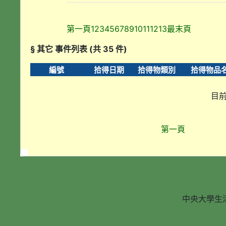
第一頁
1
2
3
4
5
6
7
8
9
10
11
12
13
最末頁
§ 其它 事件列表 (共 35 件)
編號
拾得日期
拾得物類別
拾得物品
目前
第一頁
中央大學生活輔導