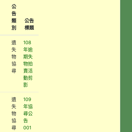
公
告
類
公告
別
標題
遺
108
失
年逾
物
期失
協
物拍
尋
賣活
動剪
影
遺
109
失
年協
物
尋公
協
告
尋
001