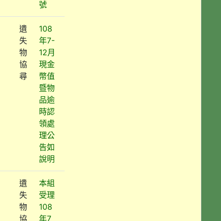
號
遺
108
失
年7-
物
12月
協
現金
尋
幣值
暨物
品逾
時認
領處
理公
告如
說明
遺
本組
失
受理
物
108
協
年7