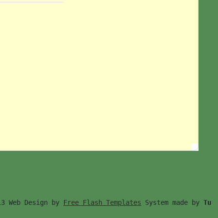
13 Web Design by 
Free Flash Templates
 System made by 
Tu　