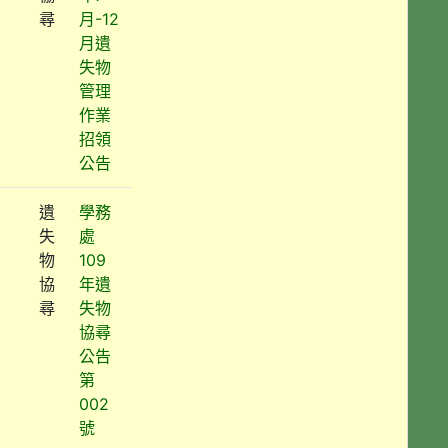
尋
月-12
月遺
失物
管理
作業
招領
公告
遺
學務
失
處
物
109
協
年遺
尋
失物
協尋
公告
第
002
號